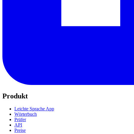
Produkt
Leichte Sprache App
Wörterbuch
Prüfer
API
Preise